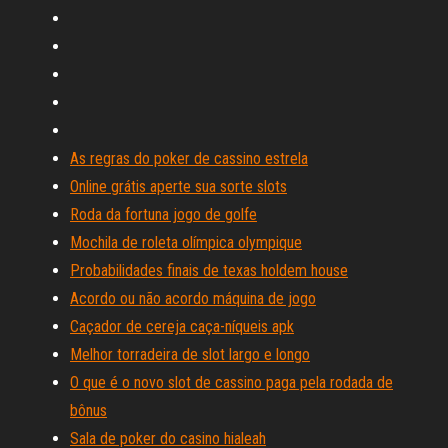
As regras do poker de cassino estrela
Online grátis aperte sua sorte slots
Roda da fortuna jogo de golfe
Mochila de roleta olímpica olympique
Probabilidades finais de texas holdem house
Acordo ou não acordo máquina de jogo
Caçador de cereja caça-níqueis apk
Melhor torradeira de slot largo e longo
O que é o novo slot de cassino paga pela rodada de
bônus
Sala de poker do casino hialeah