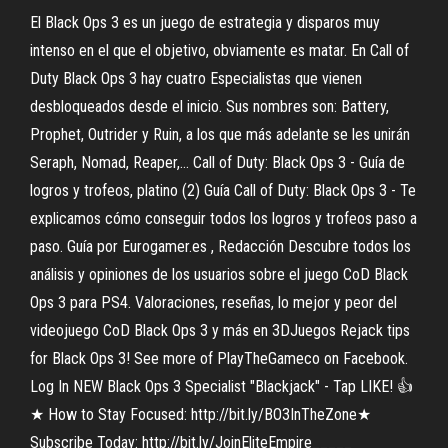
El Black Ops 3 es un juego de estrategia y disparos muy
intenso en el que el objetivo, obviamente es matar. En Call of
Duty Black Ops 3 hay cuatro Especialistas que vienen
desbloqueados desde el inicio. Sus nombres son: Battery,
Prophet, Outrider y Ruin, a los que más adelante se les unirán
Seraph, Nomad, Reaper,… Call of Duty: Black Ops 3 - Guía de
logros y trofeos, platino (2) Guía Call of Duty: Black Ops 3 - Te
explicamos cómo conseguir todos los logros y trofeos paso a
paso. Guía por Eurogamer.es , Redacción Descubre todos los
análisis y opiniones de los usuarios sobre el juego CoD Black
Ops 3 para PS4. Valoraciones, reseñas, lo mejor y peor del
videojuego CoD Black Ops 3 y más en 3DJuegos Rejack tips
for Black Ops 3! See more of PlayTheGameco on Facebook.
Log In NEW Black Ops 3 Specialist "Blackjack" - Tap LIKE! 👍
★ How to Stay Focused: http://bit.ly/BO3InTheZone★
Subscribe Today: http://bit.ly/JoinEliteEmpire_____