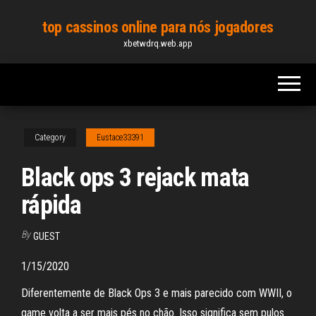
Skip
top cassinos online para nós jogadores
to
xbetwdrq.web.app
the
content
Category
Eustace33391
Black ops 3 rejack mata
rápida
By
GUEST
1/15/2020
Diferentemente de Black Ops 3 e mais parecido com WWII, o
game volta a ser mais pés no chão. Isso significa sem pulos