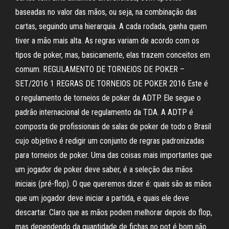
baseadas no valor das mãos, ou seja, na combinação das
cartas, seguindo uma hierarquia. A cada rodada, ganha quem
tiver a mão mais alta. As regras variam de acordo com os
tipos de poker, mas, basicamente, elas trazem conceitos em
comum. REGULAMENTO DE TORNEIOS DE POKER –
SET/2016 1 REGRAS DE TORNEIOS DE POKER 2016 Este é
o regulamento de torneios de poker da ADTP. Ele segue o
padrão internacional de regulamento da TDA. A ADTP é
composta de profissionais de salas de poker de todo o Brasil
cujo objetivo é redigir um conjunto de regras padronizadas
para torneios de poker. Uma das coisas mais importantes que
um jogador de poker deve saber, é a seleção das mãos
iniciais (pré-flop). O que queremos dizer é: quais são as mãos
que um jogador deve iniciar a partida, e quais ele deve
descartar. Claro que as mãos podem melhorar depois do flop,
mas dependendo da quantidade de fichas no pot é bom não