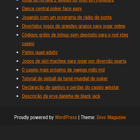
Dance central poker face easy
Jogando com um programa de rádio de ponta
Divertidos jogos de grandes grupos para jogar online
Códigos grátis de bônus sem depósito para o red stag
casino
Patins quad adulto
Jogos de slot machine para jogar por diversão sparta
O casino mais próximo de owings mills md
Tutorial de pinball da turnê mundial de poker
Declaração de ganhos e perdas do casino winstar
Descrição da erva daninha de black jack
Proudly powered by
WordPress
|
Theme:
Envo Magazine