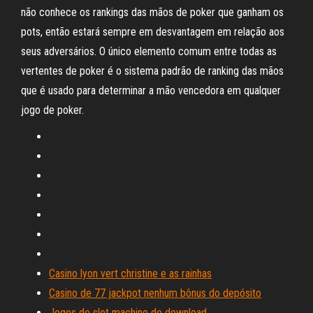
não conhece os rankings das mãos de poker que ganham os
pots, então estará sempre em desvantagem em relação aos
seus adversários. O único elemento comum entre todas as
vertentes de poker é o sistema padrão de ranking das mãos
que é usado para determinar a mão vencedora em qualquer
jogo de poker.
Casino lyon vert christine e as rainhas
Casino de 77 jackpot nenhum bônus do depósito
Jogos de slot machine de download