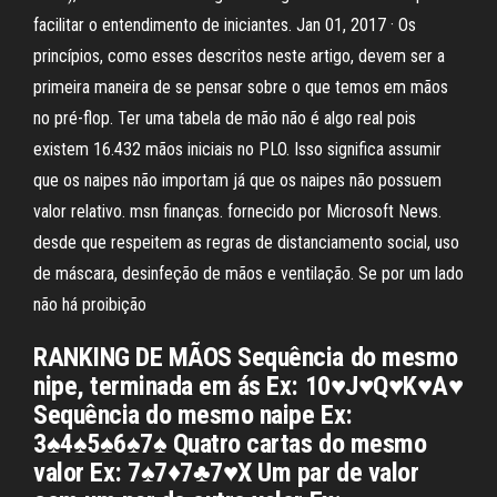
facilitar o entendimento de iniciantes. Jan 01, 2017 · Os
princípios, como esses descritos neste artigo, devem ser a
primeira maneira de se pensar sobre o que temos em mãos
no pré-flop. Ter uma tabela de mão não é algo real pois
existem 16.432 mãos iniciais no PLO. Isso significa assumir
que os naipes não importam já que os naipes não possuem
valor relativo. msn finanças. fornecido por Microsoft News.
desde que respeitem as regras de distanciamento social, uso
de máscara, desinfeção de mãos e ventilação. Se por um lado
não há proibição
RANKING DE MÃOS Sequência do mesmo
nipe, terminada em ás Ex: 10♥J♥Q♥K♥A♥
Sequência do mesmo naipe Ex:
3♠4♠5♠6♠7♠ Quatro cartas do mesmo
valor Ex: 7♠7♦7♣7♥X Um par de valor